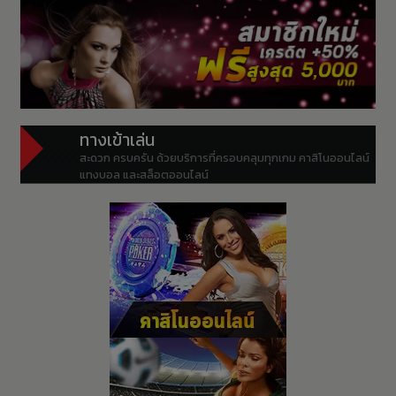
ทางเข้าเล่น
สะดวก ครบครัน ด้วยบริการที่ครอบคลุมทุกเกม คาสิโนออนไลน์
แทงบอล และสล็อตออนไลน์