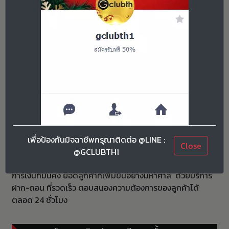
Gclubth
เราตัวเเทนผู้ให้บริการชั้นนำระดับประเทศ
Gclubth.net
เว็บพนันออไลน์ เลือกใช้บริการได้อย่างเต็มที
ตามบริการที่ท่านต้องการ ไม่ว่าจะเป็น บาคาร่า แทงบอล หวย รู
เพื่อป้องกันมิจฉาชีพกรุณาติดต่อ @LINE :
Close
เล็ต กำถั่ว ไฮโล เสือมังกร เกมสล็อต เต็มรูปแบบให้คุณได้เลือก
@GCLUBTH1
ใช้บริการอย่างจุใจ เราบริการมาอย่างยาวนานกว่า 10 ปี ด้วย
การเงินที่มั่นคง ยอดลูกค้าที่เพิ่มขึ้นอย่างมหาศาล ด้วยบริการ
ฝาก-ถอน ที่รวดเร็ว ตอบสนองความต้องการของลูกค้าได้
ตลอด 24 ชั่วโมง