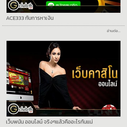
ACE333 กับการหาเงิน
อ่านต่อ...
เว็บพนัน ออนไลน์ จริงๆแล้วคืออะไรกันแน่