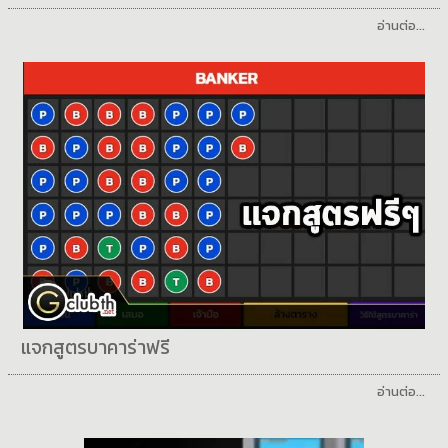
อ่านต่อ...
แจกสูตรบาคาร่าฟรี
อ่านต่อ...