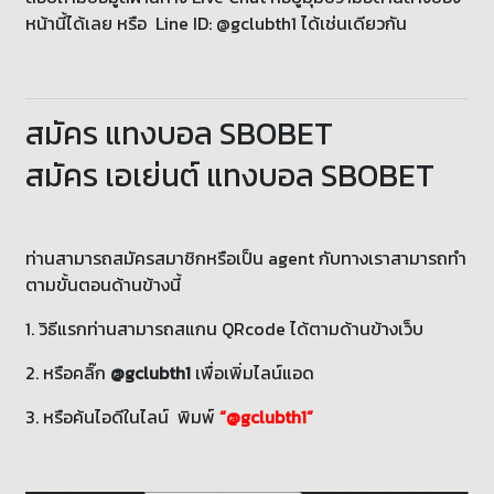
หน้านี้ได้เลย หรือ Line ID: @gclubth1 ได้เช่นเดียวกัน
สมัคร แทงบอล SBOBET
สมัคร เอเย่นต์ แทงบอล SBOBET
ท่านสามารถสมัครสมาชิกหรือเป็น agent กับทางเราสามารถทำ
ตามขั้นตอนด้านข้างนี้
1. วิธีแรกท่านสามารถสแกน QRcode ได้ตามด้านข้างเว็บ
2. หรือคลิ๊ก
@gclubth1
เพื่อเพิ่มไลน์แอด
3. หรือค้นไอดีในไลน์ พิมพ์
“@gclubth1”