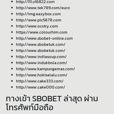
http://111.u16822.com
http://www.tek789.com/euro
http://img.eaxybox.com
http://www.pic5678.com
http://www.ocstry.com
https://www.colourhim.com
http://www.sbobet-online.com
http://www.sbobetuk.com/
http://www.sbobetuk.com/
http://www.indiasoup.com/
http://www.indukbola.com/
http://www.kampungemas.com/
http://www.hokiselalu.com/
http://www.cake333.com/
http://www.cake000.com/
ทางเข้า SBOBET ล่าสุด ผ่าน
โทรศัพท์มือถือ