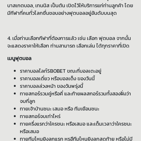
บาสเกตบอล, เทนนิส เป็นต้น เปิดไว้ให้บริการแก่ท่านลูกค้า โดย
มีกีฬาที่คนทั่วโลกชื่นชอบอย่างฟุตบอลอยู่อันดับบนสุด
4. เมื่อท่านเลือกกีฬาที่ต้องการแล้ว เช่น เลือก ฟุตบอล จากนั้น
จะแสดงราคาให้เลือก ท่านสามารถ เลือกเล่น ได้ทุกราคาที่เปิด
เมนูฟุตบอล
ราคาบอลไลท์SBOBET ขณะที่บอลเตะอยู่
ราคาบอลเดี่ยว หรือบอลเต็ง ของวันนี้
ราคาบอลล่วงหน้า ของวันพรุ่งนี้
ทายสกอร์รวมคู่หรือคี่ และท้ายผลสกอร์รวมทั้งสองฝั่งว่า
จบกี่ลูก
ทายเจ้าบ้านชนะ เสมอ หรือ ทีมเยือนชนะ
ทายสกอร์จบเท่าไหร่
ทายครึ่งแรกว่าใครชนะ หรือเสมอ และเต็มเวลาว่าใครชนะ
หรือเสมอ
ทายทีมไหนยิงลูกแรก หรอืทีมไหนยิงลูกสุดท้าย หรือไม่มี