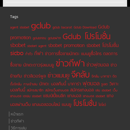
Tags
gclub
Gclub
agent sbobet
gclub bacarat
Gclub Download
Gclub โปรโมชั่น
promotion
gclubถอน
gclubฝาก
sbobet
sbobet promotion
sbobet โปรโมชั่น
sbobet agent
sicbo
กีฬา
ข่าวการซื้อขายนักเตะ แมนยูซื้อใคร ตลดการ
กำถั่ว
ข่าวกีฬา
ข่าวฟุตบอล
ซื้อขาย นักเตะดาวรุ่งแมนยู
ข่าว
จีคลับ
ข่าวแมนยู
ย้ายทีม
ข่าวลิเวอร์พูล
จีคลับ บาคาร่า
ติด
ฟุตบอล
นักเตะ
บอลคืนนี้
บาคาร่า
วิเคาะ
ตั้งจีคลับ
ทางเข้าเล่น
รูเลต
บอลคืนนี้
สมัครแทงบอล
สมัครสมาชิก
สมัครเว็บแทงบอล
เล่น sbobet
เว็บ
แชมป์เปี้ยนลีค
แทงบอล
แทง
แทงบอล
เอเย่น sbobet
แทงบอล sbobet
โปรโมชั่น
บอลผ่านเว็บ
แทงบอลออนไลน์
แมนยู
ไฮโลว์
หน้าแรก
ข่าวกีฬา
วิธีการเล่น